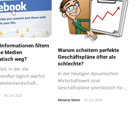
Informationen filtern
Warum scheitern perfekte
he Medien
Geschäftspläne öfter als
tisch weg?
schlechte?
Zeit, in der die
In der heutigen dynamischen
onsflut täglich wächst
Wirtschaftswelt sind
Medienlandschaft
Geschäftspläne unerlässlich für
ger…
den Erfolg eines…
h
24. Juli 2025
Melanie Meier
23. Juli 2025