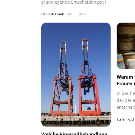
grundlegende Entscheidungen in
Politik…
Hendrik Frank
24. Juli 2025
Warum t
Frauen 
In der he
der der e
entschei
Erfolg…
Stefan Koc
Welche Einwandbehandlung