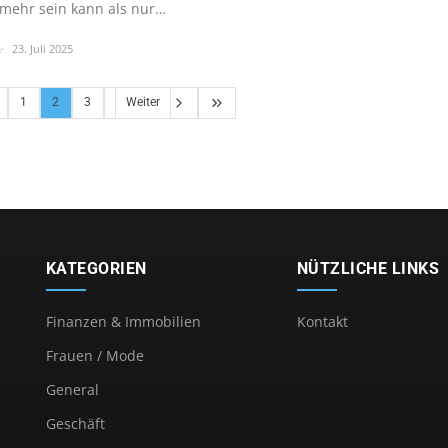
 mehr sein kann als nur…
h
23. Juli 2025
1
2
3
Weiter
KATEGORIEN
NÜTZLICHE LINKS
Finanzen & Immobilien
Kontakt
Frauen / Mode
General
Geschäft