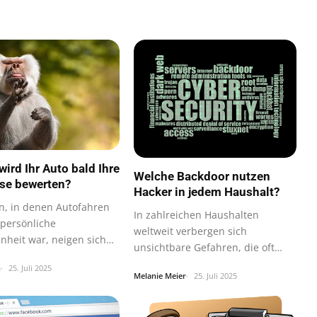
ird Ihr Auto bald Ihre
Welche Backdoor nutzen
se bewerten?
Hacker in jedem Haushalt?
en, in denen Autofahren
In zahlreichen Haushalten
 persönliche
weltweit verbergen sich
nheit war, neigen sich
unsichtbare Gefahren, die oft
e zu.
unbeachtet bleiben…
h
25. Juli 2025
Melanie Meier
25. Juli 2025