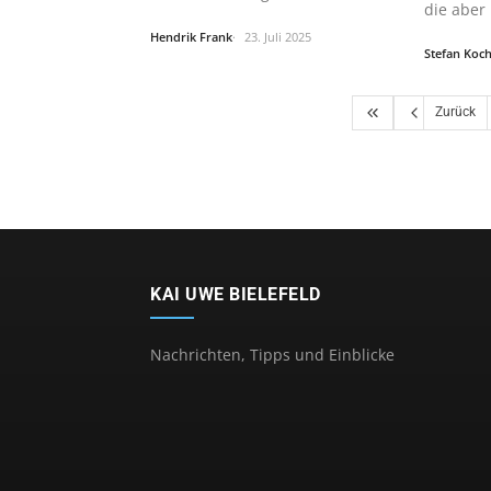
die aber
Hendrik Frank
23. Juli 2025
Stefan Koc
Zurück
KAI UWE BIELEFELD
Nachrichten, Tipps und Einblicke