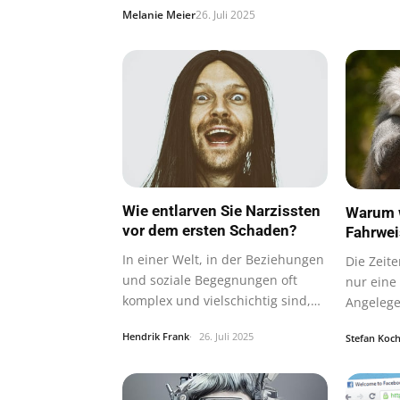
Melanie Meier
26. Juli 2025
Wie entlarven Sie Narzissten
Warum w
vor dem ersten Schaden?
Fahrwei
In einer Welt, in der Beziehungen
Die Zeit
und soziale Begegnungen oft
nur eine
komplex und vielschichtig sind,
Angelege
ist…
dem End
Hendrik Frank
26. Juli 2025
Stefan Koc