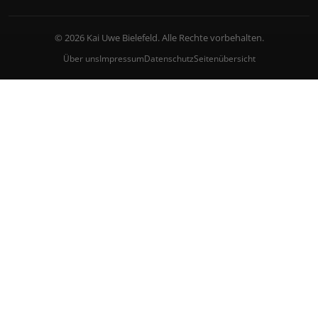
© 2026 Kai Uwe Bielefeld. Alle Rechte vorbehalten.
Über uns
Impressum
Datenschutz
Seitenübersicht