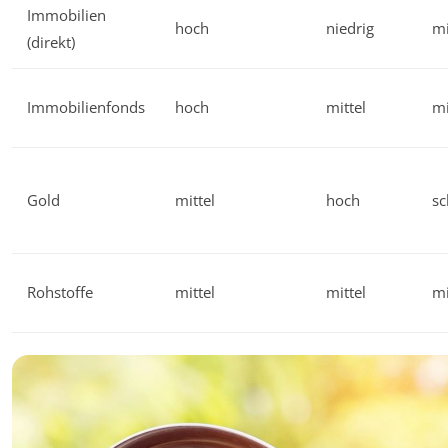
Immobilien
hoch
niedrig
mi
(direkt)
Immobilienfonds
hoch
mittel
mi
Gold
mittel
hoch
s
Rohstoffe
mittel
mittel
mi