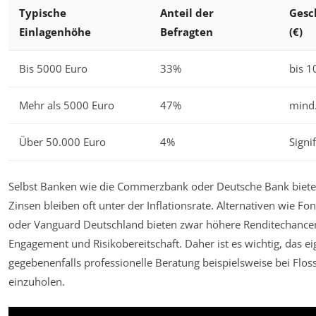
Typische
Anteil der
Gesc
Einlagenhöhe
Befragten
(€)
Bis 5000 Euro
33%
bis 1
Mehr als 5000 Euro
47%
mind.
Über 50.000 Euro
4%
Signi
Selbst Banken wie die Commerzbank oder Deutsche Bank biete
Zinsen bleiben oft unter der Inflationsrate. Alternativen wie F
oder Vanguard Deutschland bieten zwar höhere Renditechancen
Engagement und Risikobereitschaft. Daher ist es wichtig, das ei
gegebenenfalls professionelle Beratung beispielsweise bei Flo
einzuholen.