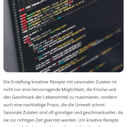
Die Erstellung kreativer Rezepte mit saisonalen Zutaten ist
nicht nur eine hervorragende Möglichkeit, die Frische und
den Geschmack der Lebensmittel zu maximieren, sondern
auch eine nachhaltige Praxis, die die Umwelt schont.
Saisonale Zutaten sind oft günstiger und geschmackvoller, da
sie zur richtigen Zeit geerntet werden. Um kreative Rezepte