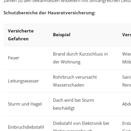
zählen zu den bekanntesten Anbietern mit umfangreichen Leis
Schutzbereiche der Hausratversicherung:
Versicherte
Beispiel
Ver
Gefahren
Brand durch Kurzschluss in
Wie
Feuer
der Wohnung
Möb
Rohrbruch verursacht
Sani
Leitungswasser
Wasserschaden
Ren
Dach wird bei Sturm
Sturm und Hagel
Abd
beschädigt
Diebstahl von Elektronik bei
Erst
Einbruchdiebstahl
Wohnungseinbruch
Geg