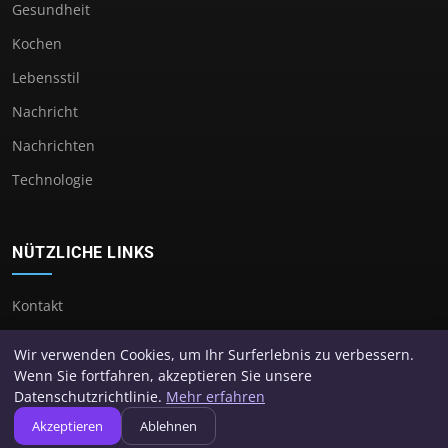
Gesundheit
Kochen
Lebensstil
Nachricht
Nachrichten
Technologie
NÜTZLICHE LINKS
Kontakt
Wir verwenden Cookies, um Ihr Surferlebnis zu verbessern.
Wenn Sie fortfahren, akzeptieren Sie unsere
Datenschutzrichtlinie.
Mehr erfahren
© 2026 Kai Uwe Bielefeld. Alle Rechte vorbehalten.
Akzeptieren
Ablehnen
Über uns
Impressum
Datenschutz
Seitenübersicht